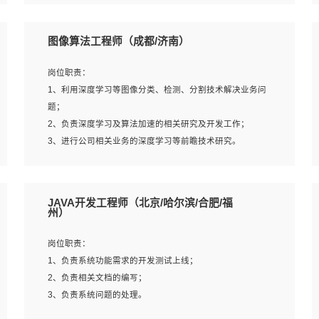
4、 熟悉NLP相关算法与实现；
岗位要求：
5、至少有一次及以上问答系统的项目实践，熟悉问答系统
1、本科及以上学历，计算机相关专业；
图像算法工程师（成都/济南）
全流程开发者优先；
2、1年以上Golang开发工作经验，能独立完成相应项目开
6、有较强的问题分析和处理能力，良好的团队合作意识；
发；
岗位职责：
7、 参与过相关竞赛或科研项目者优先。
3、基础扎实、熟悉数据结构与算法，熟悉多线程、多进
1、利用深度学习等图像分类、检测、分割技术解决业务问
程、IO复用等并发编程思维与实现，熟悉常用开源框架及设
题；
计模式；
2、负责深度学习及算法加速的相关研究及开发工作；
4、熟悉Golang、连接池、消息队列等组件使用、熟悉后端
3、进行公司相关业务的深度学习等前瞻技术研究。
开发、测试、调试流程跟工具使用；
5、对技术有激情，喜欢钻研，能快速接受和掌握新技术，
学习能力和工作责任心强，良好的沟通表达能力和团队协作
岗位要求：
JAVA开发工程师（北京/哈尔滨/合肥/福
能力。
1、统招本科以上学历，图形图像、计算机或数学相关专
州）
业；
2、2年以上图像处理开发经验，熟悉python和spark开发；
岗位职责：
3、熟练使用TensorFlow、Theano、Keras 及 Caffe 任意一
1、负责系统功能需求的开发测试上线；
种主流深度学习框架搭建深度学习系统环境；
2、负责相关文档的编写；
4、熟悉OPENCV、HALCON等常用图像处理软件，熟练进
3、负责系统问题的处理。
行图像处理；