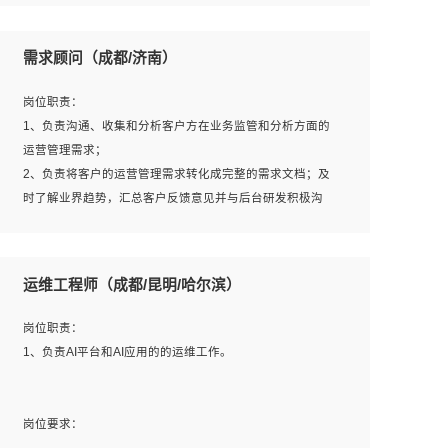
6、熟悉主流数据库、应用服务器、中间件部署架构和运维
用；
方法；
5、根据业务架构设计与业务需求，上接业务设计下接系统
需求顾问（成都/济南）
7、具备资源池迁移、应用及数据迁移、异构数据迁移相关
设计，编写系统概要设计，指导技术骨干进行系统详细设
经验；
计。
岗位职责：
8、具有HCIE/H3CIE/VMware/阿里云等云计算方向认证者
1、负责沟通、收集和分析客户方在业务监管和分析方面的
优先；
运营管理需求；
岗位要求：
2、负责将客户的运营管理需求转化成完整的需求文档；及
1、全日制统招本科及以上学历，计算机相关专业毕业，5年
时了解业界趋势，汇总客户反馈意见并与后台研发积极沟
以上开发工作经验；
通，从而提升产品在市场中的竞争力；
2、具有扎实的java编程功底和良好的编码习惯，有分布
3、配合客户整理项目汇报材料。
式、多线程及高并发系统开发经验和性能调优经验尤佳；熟
运维工程师（成都/昆明/哈尔滨）
悉JVM调优；掌握基础中间件、基础架构方案和云平台、云
产品功能特性，熟练使用相关平台的功能和了解其背后实现
岗位要求：
岗位职责：
机制；
1、3年以上运营或解决方案的工作经验。
1、负责AI平台和AI应用的的运维工作。
3、精通主流开发框架经验，精通一门主流开发语言；熟悉
2、具备良好的逻辑能力、沟通能力和文字处理能力，能够
主流开源框架源码；
从海量数据中发现关键特征，可独立提出完整的优化方案,
4、具有一定的大中型项目参与经验，有中间件、基础组件
并推动方案执行达成结果；熟练使用PPT、WORD、
岗位要求：
和框架的研发经验，具备研发管理流程建设经验；
EXCEL等办公软件；