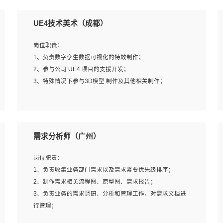
UE4技术美术（成都）
岗位职责：
1、负责数字孪生数据可视化的特效制作；
2、参与公司 UE4 项目的支援开发；
3、特殊情况下参与3D模型 制作及其他相关制作；
岗位要求：
1、全日制本科以上学历，美术、动画相关专业毕业，具有
需求分析师（广州）
相关效果制作经验2年以上；
2、熟练掌握 Particle 或 Niagara 制作特效模块；
岗位职责：
3、想象力丰富, 有一定的艺术审美深度；
1、负责收集业务部门需求以及需求紧要优先级排序；
4、有良好的场景特效搭建功底；
2、制作需求相关流程图、原型图、需求报告；
5、熟悉 3Ds Max 或者 Maya；
3、负责业务的需求调研、分析和管理工作，对需求文档进
6、有良好的沟通能力和团队合作意识；
行管理；
7、参与过建筑结构表现相关项目者优先
4、发现业务操作流程中的痛点，并提出对应的解决方案；