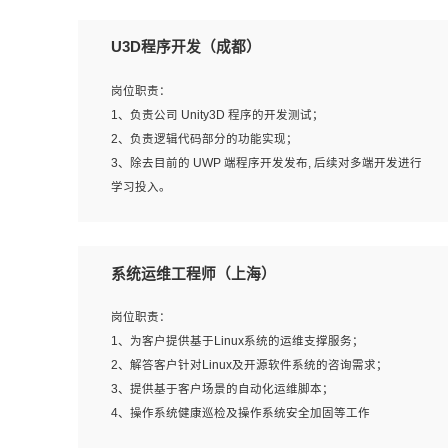
U3D程序开发（成都）
岗位职责：
1、负责公司 Unity3D 程序的开发测试；
2、负责逻辑代码部分的功能实现；
3、除去目前的 UWP 端程序开发发布, 后续对多端开发进行
学习投入。
岗位要求：
系统运维工程师（上海）
1、全日制本科相关专业，具有相关开发经验?年以上；
2、熟练掌握 Unity3D 程序开发，精通 C# 语言开发；
岗位职责：
3、具有大量插件的使用调试经历，开发测试过 UWP 端程
1、为客户提供基于Linux系统的运维支撑服务；
序者优先；
2、解答客户针对Linux及开源软件系统的咨询需求；
4、有良好的沟通能力和团队合作意识；
3、提供基于客户场景的自动化运维脚本；
5、开发过 HoloLens 程序者优先。
4、操作系统健康巡检及操作系统安全加固等工作