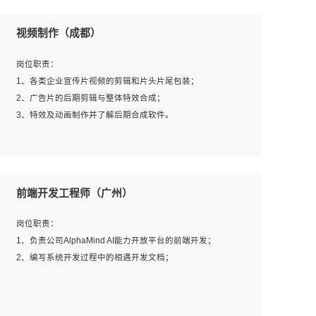
视频制作（成都）
岗位职责：
1、各类企业宣传片视频的剪辑和片头片尾包装；
2、广告片的后期剪辑与整体特效合成；
3、特效及动画制作并了解后期合成软件。
岗位要求：
1、热爱影视，责任心强，有强烈的兴趣和后期制作的主观
前端开发工程师（广州）
能动性；
2、熟练使用After Effect、Photo Shop、熟练掌握视频剪辑
岗位职责：
和特效包装软件；
1、负责公司AlphaMind AI能力开放平台的前端开发；
3、能对影片后期进行整体调色控制，具备一定审美感；
2、编写系统开发过程中的相遇开发文档；
4、在剪辑上会思考，有一定编导思维；
5、踏实， 勤奋，愿意在工作中不断学习，提高自我；
6、能与同事友好相处。
岗位要求：