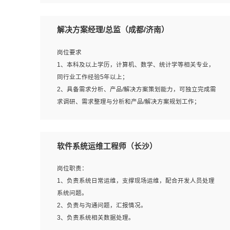
5、沟通表达能力强，具备团队协作能力。
岗位要求：
1、本科以上相关专业毕业，拥有三年以上相关数据工作经
解决方案经理/总监（成都/济南）
验经验。
2、熟悉PostgreSQL、redis、MongoDB、ElasticSearch等
岗位要求
开源数据库运维管理，拥有开发经验优先。
1、本科及以上学历，计算机、数学、统计学等相关专业，
3、熟悉Oracle、MySQL、SQLServer中一种或多种优先。
同行业工作经验5年以上；
4、熟悉Hadoop、HBASE、Spark等大数据平台优先。
2、具备需求分析、产品/解决方案策划能力，可独立完成需
5、熟悉linux或任意一种unix操作系统，如有较强操作系统
求调研、需求整理与分析和产品/解决方案规划工作；
侧工作经验者优先。
3、逻辑缜密，对用户产品/解决方案体验敏感，对数据敏
6、具备丰富的项目实施经验，较强的自我学习能力。
感，有产品/解决方案意识，有主见，以数据为驱动，以结
7、责任心强，为人友好，沟通能力强，具有良好的团队意
果为导向；
软件系统运维工程师（长沙）
识。
4、具有丰富的AI产品/解决方案解决方案经验，能够针对客
户的需求，快速响应输出相关的解决方案，包括视频分析、
岗位职责：
图像识别、NLP、OCR、机器学习等；
1、负责系统日常运维，支撑现场运维，配合开发人员处理
5、具备AI技术背景，掌握TensorFlow、PyTorch、Spark
系统问题。
MLlib、SK-Learn等常见AI算法框架，对人脸识别、目标检
2、负责与沟通问题，汇报情况。
测、图像识别、OCR、NLP等AI算法有深刻理解。具有AI平
3、负责系统相关数据处理。
台级产品/解决方案从业经验者优先。具有大数据技术背景