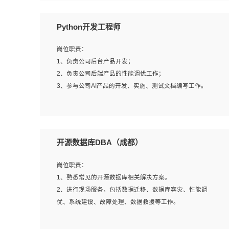
岗位要求：
Python开发工程师
1、全日制本科计算机相关专业毕业，3年以上相关工作经
验；
岗位职责：
2、精通linux操作系统的运行维护，具有故障处理的能力
1、负责公司后台产品开发；
3、熟练使用脚本语言，shell/python任一种，熟练使用
2、负责公司后端产品的性能调优工作；
Ansible
3、参与公司AI产品的开发、实施、测试文档编写工作。
4、熟悉linux常见服务、中间件的基本原理、部署以及故障
处理，如：Mysql、Apache、Nginx、Zabbix、Kafka等
5、熟悉主流虚拟化技术，如：VMware、KVM
岗位要求:
6、具备网络方面的基础知识，熟悉常见的网络协议，如
1、计算机相关专业，本科及以上学历，2年以上后端开发经
开源数据库DBA（成都）
TCP/IP，转发原理，路由优先级等
验，有过运营商项目经验的更佳；
7、了解容器技术，熟悉docker或podman
2、熟练python编程语言，熟悉服务端开发流程，熟悉常见
岗位职责：
8、有良好的文档编写能力和沟通能力，有RHCE证书优先
的算法和数据结构；
1、熟悉常见的开源数据库相关解决方案。
3、熟悉数据库开发，熟悉Mysql、Oracle、MongoDb数据
2、进行现场服务，包括数据迁移、数据库容灾、性能调
库应用开发其中一种；
优、系统建设、故障处理、数据救援等工作。
4、熟悉Python Wed框架（Django/Flask...）代码能力优
秀，熟悉编码规范和具备良好的文档编写能力）；