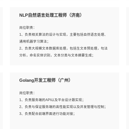
5、完成其他上级领导交予的任务和工作。
NLP自然语言处理工程师（济南）
岗位要求：
岗位职责：
1、本科以上学历，一年以上需求分析相关经验者优先；
1、负责相关算法的设计与实现，主要包括自然语言处理、
2、熟悉产品及需求规划工具，如:Axure、Xmind、MS
通用机器学习算法；
Project等；
2、负责大规模文本数据库处理，包括生文本预处理，句法
3、具备良好的交流协调能力，有较强的责任感、工作积极
分析，命名实体识别，文本分类与文本摘要生成；
主动；
3、跟踪自然语言处理的前沿技术和业界先进的模型应用；
4、有较强的系统需求分析、文档编写能力、沟通能力；
4、负责问答系统的搭建和知识图谱的建立；
5、具备与多团队合作的经验，良好团队协作精神；
Golang开发工程师（广州）
岗位要求：
岗位职责：
1、1年及以上自然语言处理方向研究或工作经验，统招本科
1、负责服务端的API以及平台设计跟实现；
及以上学历；
2、负责与保证服务端的高性能实现以及并发管理与控制；
2、熟悉tensorflow，keras，pytorch等常规深度学习框架，
3、负责配合前端界面进行功能对接；
快速根据客户需求实现有效的模型；
3、熟悉掌握至少一种编程语言，如：Python，Java；