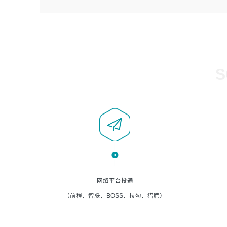
4、负责系统运维相关文档编写。
者优先；
5、负责现场对接客户，沟通事项。
6、具备良好的客户意识与沟通能力，善于学习思考、创新
与团队协作，认真负责、执行力与抗压力强。
岗位要求：
1、计算机相关专业本科以上学历，1年以上软件系统运维经
S
验。
2、精通linux命令。
3、熟悉oracle、mysql 数据库。
4、善于沟通，具有良好的团队合作精神和协作能力。
5、必须有实际的生产环境系统维护经验。
6、有中国移动安全态势系统相关项目经验优先考虑。
网络平台投递
（前程、智联、BOSS、拉勾、猎聘）