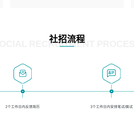
5、熟悉主流的分类算法、聚类算法和关联分析算法原理，
能熟练使用神经网络算法的进行业务建模；
岗位要求：
6、对OCR领域有深入的研究，熟悉模型调参，压缩和整型
1、精通java编程，熟悉vue和jsp编程；
化方法；
2、熟悉linux命令；
7、熟悉mysql、oracle、MongoDB、redis等其中一种数据
3、熟练使用springmvc、springcloud、webservice等框架
社招流程
库使用。
进行开发；
OCIAL RECRUITMENT PROCE
4、熟练使用oracle、mysql进行开发；
5、熟悉流程开发如使用activiti；
6、计算机相关专业本科以上学历，3年以上开发工作经验。
2个工作日内反馈简历
3个工作日内安排笔试/面试