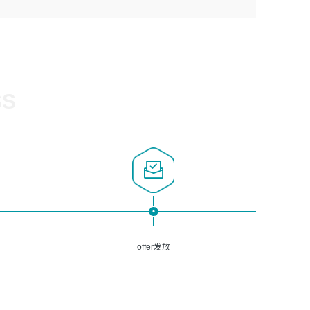
1、计算机相关专业，大专以上学历，2年以上开发运维工作
5、熟悉Spring、Mybatis等开源框架和常用apache组件,熟
3、深入理解公司各项AI产品和技术信息；具有较强的文档
经验；
悉Web服务端开发的各种常用框架和技术Springboot、
编写能力，能独立撰写PPT、方案建议书等，面试时需携带
2、必须具备的能力：有丰富的运维开发和K8S运维经验；
Shiro、springcloud等；熟悉Linux常用命令和了解常用脚
个人制作的专业PPT文件进行展示。
熟悉K8S、Git、docker等相关工具使用；熟练掌握Linux环
本语言，较丰富的线上系统运维经验，复杂问题排查思路清
境下的Shell语言 ；工作责任感强、具有良好的沟通能力、
晰。
服务意识；
SS
3、掌握Linux环境下的Python编程语言；
4、掌握DevOps思想、方法和流程。Jenkins工具使用；
5、掌握常见中间件配置与优化，如mysql、nginx等；
6、掌握服务器的维护，熟悉linux系统的常用操作；
7、掌握和第三方系统API接口的维护操作，和安全漏洞扫描
的修复工作。
offer发放