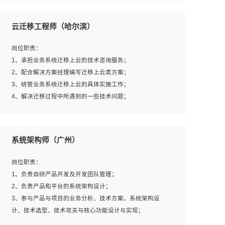
1、全日制本科及以上学历，计算机相关专业毕业，一年以
上前端开发工作经验；
云迁移工程师（哈尔滨）
2、熟练掌握HTML、CSS、JavaScript等web相关技术；
3、熟悉react/vue/angular任何一种前端框架，熟悉react优
岗位职责：
先；
1、承担业务系统迁移上云的技术咨询服务；
4、熟悉webpack配置和git操作；
2、配合解决方案经理编写迁移上云类方案；
5、善于沟通，具有团队意识；
3、统管业务系统迁移上云的具体实施工作；
4、解决迁移过程中所遇到的一些技术问题；
岗位要求：
系统架构师（广州）
1、专科及以上学历，三年以上工作经验，计算机等相关专
业；
岗位职责：
2、具备常见业务系统资源评估、部署优化和故障排查的能
1、负责自研产品开发及开发团队管理；
力；
2、负责产品和平台的系统架构设计；
3、熟悉常见操作系统、存储、网络、 IO 等相关原理；
3、参与产品与项目的业务分析、技术方案、系统架构设
4、具有迁移工具实操经验，具备P2V、V2V迁移能力；
计、技术选型、技术攻关与核心功能设计与实现；
5、熟练华为、VMware虚拟化、云计算及云存储技术；
4、根据业务及技术发展，做前瞻性的技术分析、研究及应