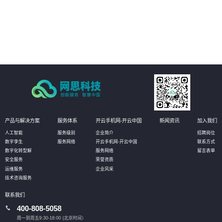
的备份、恢复和保护，防止不必要的数据损失。
04
提供全方位的数据库管理服务，包括数据库设计、部署、监控、维护和优化等
环节，确保数据库系统的稳定运行，提高业务可用性和数据安全。
产品与解决方案
服务体系
开云手机网-开云中国
新闻资讯
加入我们
人工智能
服务级别
企业简介
招聘岗位
数字孪生
服务网络
开云手机网-开云中国
联系方式
数字化转型解
服务网络
留言表单
安全服务
荣誉资质
运维服务
企业风采
技术咨询服务
联系我们
400-808-5058
周一到周五9:30-18:00 (北京时间）