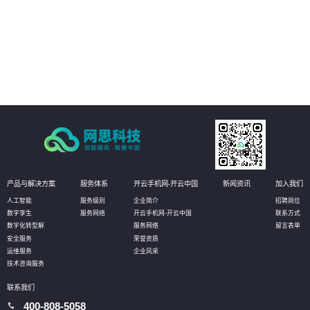
02
可统计：建立庞大数据库，各项数据总数、分类、明细，实时可查！也为数据
分析提供依据
03
可分析：将采集的数据形成数报表分析，横向纵向对比数据，大数据分析合理
利用资源，为公司物资采购、安防管理、资源分配、账务管理等提供重要依据
产品与解决方案
服务体系
开云手机网-开云中国
新闻资讯
加入我们
人工智能
服务级别
企业简介
招聘岗位
数字孪生
服务网络
开云手机网-开云中国
联系方式
数字化转型解
服务网络
留言表单
安全服务
荣誉资质
运维服务
企业风采
技术咨询服务
联系我们
400-808-5058