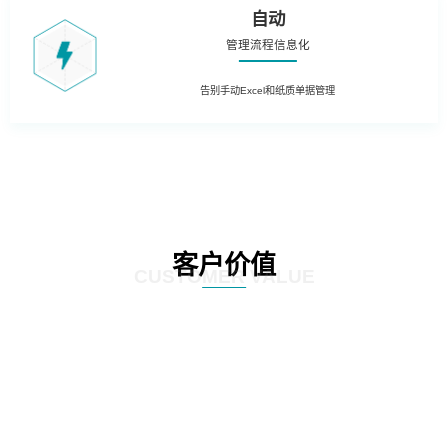
自动
管理流程信息化
告别手动Excel和纸质单据管理
客户价值
CUSTOMER VALUE
01
可溯源：建立流程闭环，各项工作的发起方、经办方、结束方、各个环节负责
人、事项明细，形成闭环，一目了然