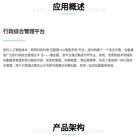
应用概述
APPLICATION OVERVIEW
行政综合管理平台
依托人工智能技术，网思科技利用“互联网+5G智能手机”平台，成功构建了一个安全可靠、设备兼
容广泛的行政综合管理云平 台——微后勤。该平台通过集成不同专业、系统、性质和技术领域的
后勤服务管理系统与服务内容，如安防管理、车辆管理、 物业管理等，实现了高效统一的行政综
合管理。用户只需通过微信公众号即可便捷访问微后勤，享受一站式后勤服务体验。
产品架构
SYSTEM ARCHITECTURE