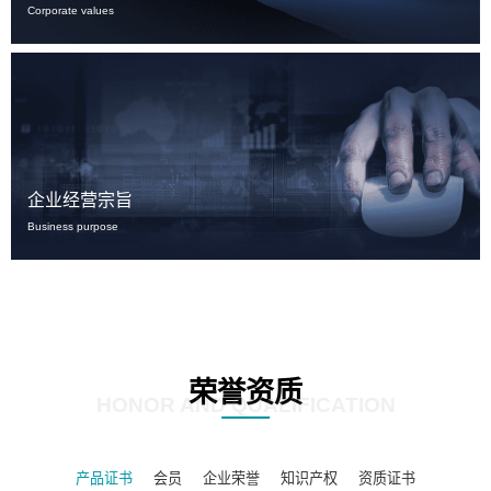
Corporate values
企业经营宗旨
Business purpose
荣誉资质
HONOR AND QUALIFICATION
产品证书
会员
企业荣誉
知识产权
资质证书