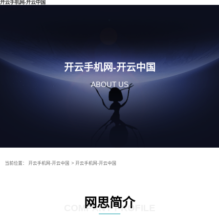
开云手机网-开云中国
开云手机网-开云中国
ABOUT US
当前位置：
开云手机网-开云中国
>
开云手机网-开云中国
网思简介
COMPANY PROFILE