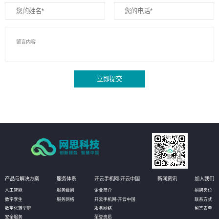
立即提交
产品与解决方案
服务体系
开云手机网-开云中国
新闻资讯
加入我们
人工智能
服务级别
企业简介
招聘岗位
数字孪生
服务网络
开云手机网-开云中国
联系方式
数字化转型解
服务网络
留言表单
安全服务
荣誉资质