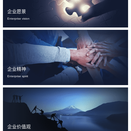
企业愿景
Enterprise vision
企业精神
Enterprise spirit
企业价值观