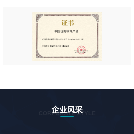
企业风采
CORPORATE STYLE