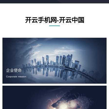
开云手机网-开云中国
COMPANY CULUTURE
企业使命
Corporate mission