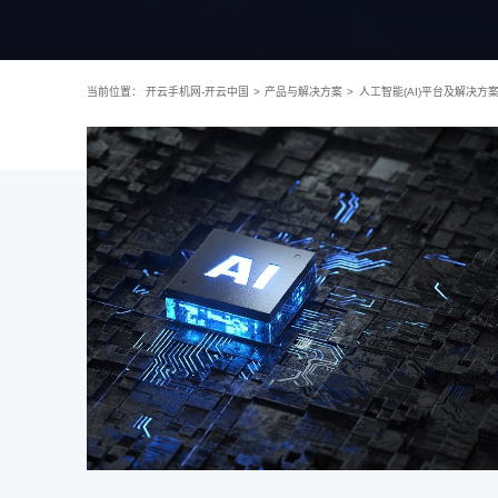
当前位置：
开云手机网-开云中国
>
产品与解决方案
>
人工智能(AI)平台及解决方