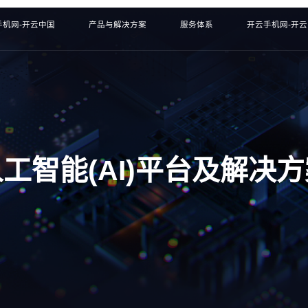
手机网-开云中国
产品与解决方案
服务体系
开云手机网-开
工智能(AI)平台及解决