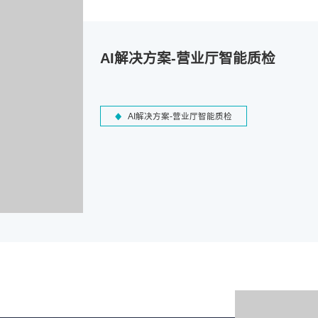
AI解决方案-营业厅智能质检
AI解决方案-营业厅智能质检