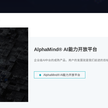
案
AlphaMind® AI能力开放平台
企业级AI中台的成熟产品，用户的发展就是我们前进的目
AlphaMind® AI能力开放平台