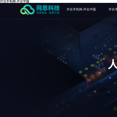
开云手机网-开云中国
开云手机网-开云中国
开云
人